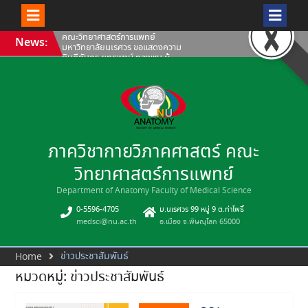
Skip
คณะวิทยาศาสตร์การแพทย์
News:
to
มหาวิทยาลัยนเรศวร ขอแสดงความ
content
ยินดีกับดร.ยุทธพงษ์ ทองพบ ผู้
ช่วยอธิการบดีฝ่ายพัฒนางานวิจัย
และนวัตกรรม มหาวิทยาลัยนเรศวร
คณะวิทยาศาสตร์การแพทย์ ขอ
แนะนำบุคลากรสายวิชาการ ประจำ
เดือนสิงหาคม 2569
ขอเชิญชวนน้องๆ จากทุกโรงเรียน
ทุกสถาบัน มาพบปะพูดคุยและร่วม
สนุกด้วยกันที่บูธคณะวิทยาศาสตร์
ภาควิชากายวิภาคศาสตร์ คณะ
การแพทย์ มหาวิทยาลัยนเรศวร
วิทยาศาสตร์การแพทย์
Department of Anatomy Faculty of Medical Science
0-5596-4705
ม.นเรศวร 99 หมู่ 9 ต.ท่าโพธิ์
medsci@nu.ac.th
อ.เมือง จ.พิษณุโลก 65000
ข่าวประชาสัมพันธ์
Home
หมวดหมู่:
ข่าวประชาสัมพันธ์