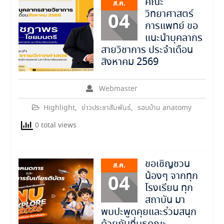
คณะ
ส.ค.
วิทยาศาสตร์
04
การแพทย์ ขอ
แนะนำบุคลากร
สายวิชาการ ประจำเดือน
สิงหาคม 2569
Webmaster
Highlight
,
ข่าวประชาสัมพันธ์
,
รอบบ้าน anatomy
0 total views
ขอเชิญชวน
ส.ค.
น้องๆ จากทุก
04
โรงเรียน ทุก
สถาบัน มา
พบปะพูดคุยและร่วมสนุก